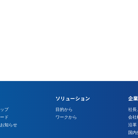
ソリューション
企業
ップ
目的から
社長
ード
ワークから
会社
お知らせ
沿革
国内