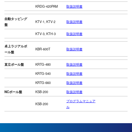
KRDG-420PAM
取扱説明書
自動タッピング
KTV-1, KTV-2
取扱説明書
盤
KTV-3, KTH-3
取扱説明書
卓上ラジアルボ
KBR-600T
取扱説明書
ール盤
直立ボール盤
KRTG-480
取扱説明書
KRTG-540
取扱説明書
KRTG-660
取扱説明書
NCボール盤
KSB-200
取扱説明書
プログラムマニュア
KSB-200
ル