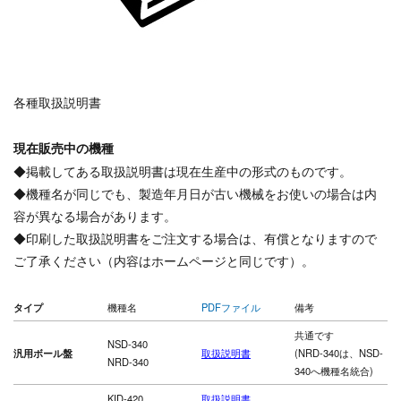
各種取扱説明書
現在販売中の機種
◆掲載してある取扱説明書は現在生産中の形式のものです。
◆機種名が同じでも、製造年月日が古い機械をお使いの場合は内
容が異なる場合があります。
◆印刷した取扱説明書をご注文する場合は、有償となりますので
ご了承ください（内容はホームページと同じです）。
タイプ
機種名
PDFファイル
備考
共通です
NSD-340
汎用ボール盤
取扱説明書
(NRD-340は、NSD-
NRD-340
340へ機種名統合)
KID-420
取扱説明書