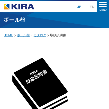
JP
EN
ボール盤
HOME
>
ボール盤
>
カタログ
>
取扱説明書