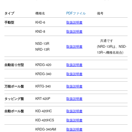
タイプ
機種名
PDFファイル
備考
手動型
KHD-6
取扱説明書
KND-8
取扱説明書
共通です
NSD-13R
取扱説明書
(NRD-13Rは、NSD-
NRD-13R
13Rへ機種名統合)
自動送り付型
KRDG-420
取扱説明書
KRDG-340
取扱説明書
万能ボール盤
KRTG-340
取扱説明書
タッピング盤
KRT-420P
取扱説明書
自動ボール盤
KID-420HC
取扱説明書
KID-420HCS
取扱説明書
KRDG-340AM
取扱説明書